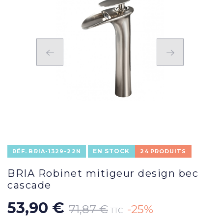
EN STOCK
RÉF.
BRIA-1329-22N
24
PRODUITS
BRIA Robinet mitigeur design bec
cascade
53,90 €
71,87 €
-25%
TTC