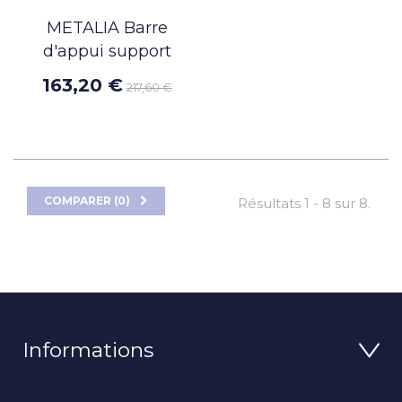
METALIA Barre
d'appui support
163,20 €
217,60 €
COMPARER (
0
)
Résultats 1 - 8 sur 8.
Informations