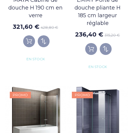
MAYA Cabine de
EMMY Porte de
douche H 190 cm en
douche pliante H
verre
185 cm largeur
réglable
321,60 €
428,80 €
236,40 €
315,20 €
EN STOCK
EN STOCK
PROMO
PROMO