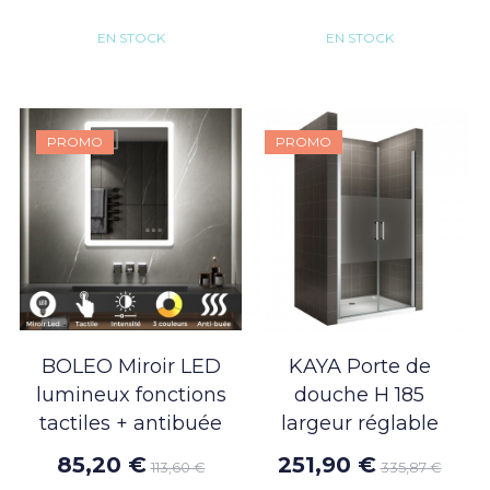
EN STOCK
EN STOCK
PROMO
PROMO
BOLEO Miroir LED
KAYA Porte de
lumineux fonctions
douche H 185
tactiles + antibuée
largeur réglable
85,20 €
251,90 €
113,60 €
335,87 €