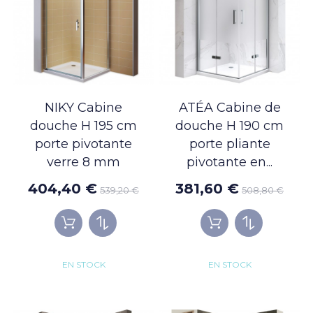
NIKY Cabine
ATÉA Cabine de
douche H 195 cm
douche H 190 cm
porte pivotante
porte pliante
verre 8 mm
pivotante en...
404,40 €
381,60 €
539,20 €
508,80 €
EN STOCK
EN STOCK