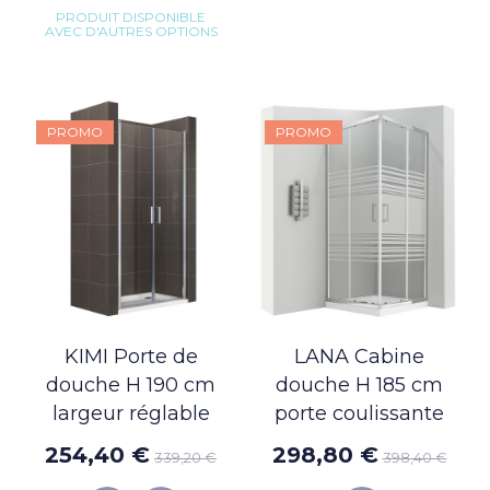
PRODUIT DISPONIBLE
AVEC D'AUTRES OPTIONS
PROMO
PROMO
KIMI Porte de
LANA Cabine
douche H 190 cm
douche H 185 cm
largeur réglable
porte coulissante
254,40 €
298,80 €
339,20 €
398,40 €