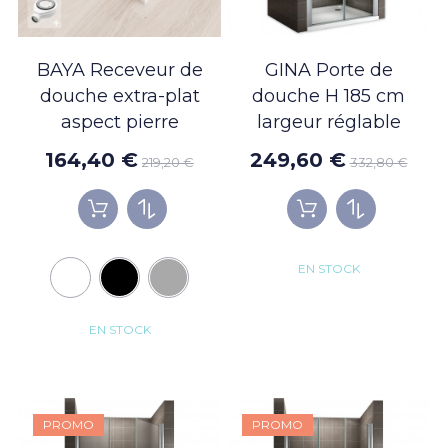
BAYA Receveur de
GINA Porte de
douche extra-plat
douche H 185 cm
aspect pierre
largeur réglable
164,40 €
249,60 €
219,20 €
332,80 €
EN STOCK
EN STOCK
PROMO
PROMO