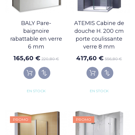
BALY Pare-
ATEMIS Cabine de
baignoire
douche H. 200 cm
rabattable en verre
porte coulissante
6 mm
verre 8 mm
165,60 €
417,60 €
220,80 €
556,80 €
EN STOCK
EN STOCK
PROMO
PROMO