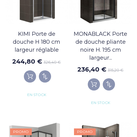
KIMI Porte de
MONABLACK Porte
douche H 180 cm
de douche pliante
largeur réglable
noire H. 195 cm
largeur...
244,80 €
326,40 €
236,40 €
315,20 €
EN STOCK
EN STOCK
PROMO
PROMO