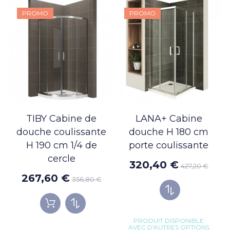
PROMO
PROMO
TIBY Cabine de
LANA+ Cabine
douche coulissante
douche H 180 cm
H 190 cm 1/4 de
porte coulissante
cercle
320,40 €
427,20 €
267,60 €
356,80 €
PRODUIT DISPONIBLE
AVEC D'AUTRES OPTIONS