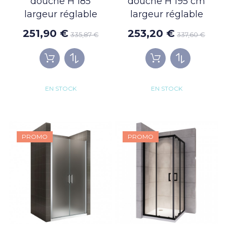
douche H 185
douche H 195 cm
largeur réglable
largeur réglable
251,90 €
253,20 €
335,87 €
337,60 €
EN STOCK
EN STOCK
PROMO
PROMO