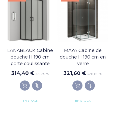
LANABLACK Cabine
MAYA Cabine de
douche H 190 cm
douche H 190 cm en
porte coulissante
verre
314,40 €
321,60 €
419,20 €
428,80 €
EN STOCK
EN STOCK