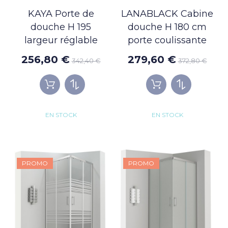
KAYA Porte de
LANABLACK Cabine
douche H 195
douche H 180 cm
largeur réglable
porte coulissante
256,80 €
279,60 €
342,40 €
372,80 €
EN STOCK
EN STOCK
PROMO
PROMO