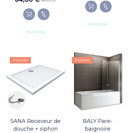
86,40 €
EN STOCK
EN STOCK
PROMO
PROMO
SANA Receveur de
BALY Pare-
douche + siphon
baignoire