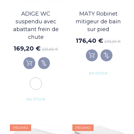
ADIGE WC
MATY Robinet
suspendu avec
mitigeur de bain
abattant frein de
sur pied
chute
176,40 €
235,20 €
169,20 €
225,60 €
EN STOCK
EN STOCK
PROMO
PROMO