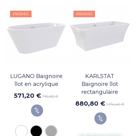
PROMO
PROMO
LUGANO Baignoire
KARLSTAT
îlot en acrylique
Baignoire îlot
rectangulaire
571,20 €
761,60 €
880,80 €
1 174,40 €