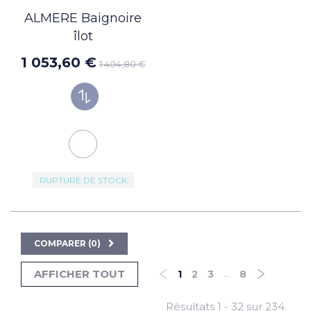
ALMERE Baignoire
îlot
1 053,60 €
1 404,80 €
RUPTURE DE STOCK
COMPARER (
0
)
...
AFFICHER TOUT
1
2
3
8
Résultats 1 - 32 sur 234.