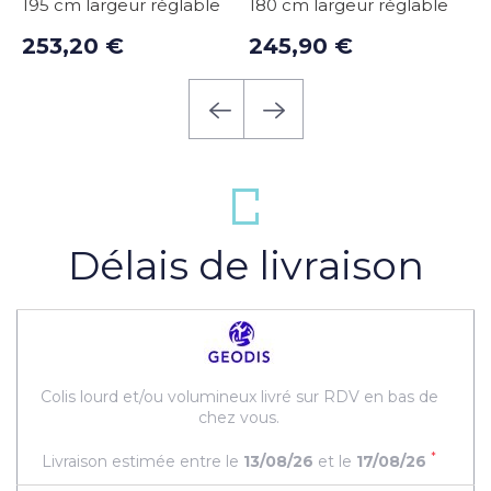
195 cm largeur réglable
180 cm largeur réglable
h
253,20 €
245,90 €
1
Délais de livraison
Colis lourd et/ou volumineux livré sur RDV en bas de
chez vous.
*
Livraison estimée entre le
13/08/26
et le
17/08/26