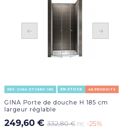
EN STOCK
RÉF.
GINA-DTC680-185
46
PRODUITS
GINA Porte de douche H 185 cm
largeur réglable
249,60 €
332,80 €
-25%
TTC