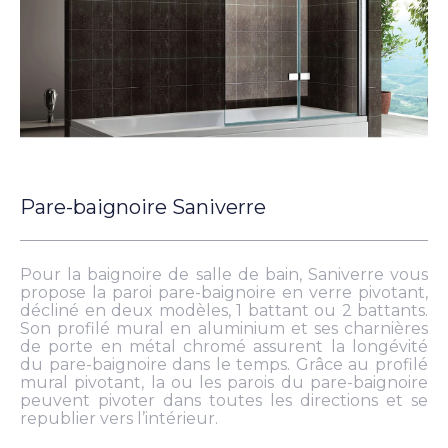
Pare-baignoire Saniverre
Pour la baignoire de salle de bain, Saniverre vous
propose la paroi pare-baignoire en verre pivotant,
décliné en deux modèles, 1 battant ou 2 battants.
Son profilé mural en aluminium et ses charnières
de porte en métal chromé assurent la longévité
du pare-baignoire dans le temps. Grâce au profilé
mural pivotant, la ou les parois du pare-baignoire
peuvent pivoter dans toutes les directions et se
republier vers l’intérieur.