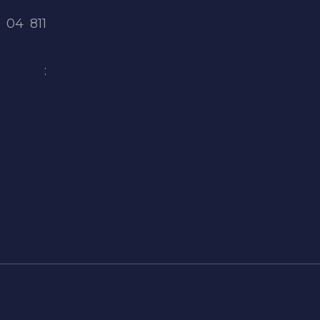
:
04 811
l :