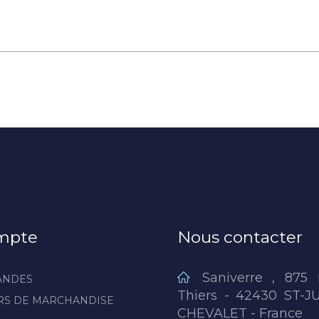
mpte
Nous contacter
Saniverre , 875 
ANDES
Thiers - 42430 ST-J
RS DE MARCHANDISE
CHEVALET - France