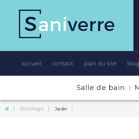
accueil
contact
plan du site
blo
Salle de bain
M
Bricolage
Jardin